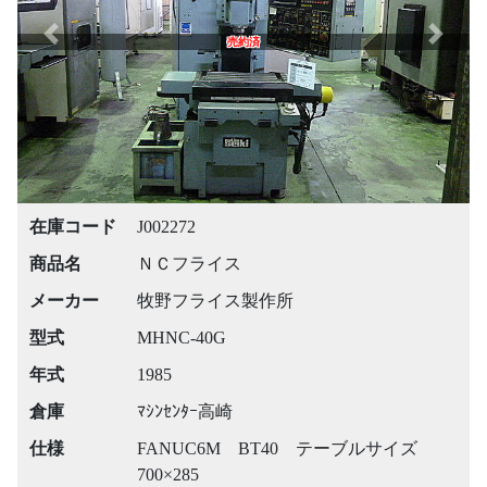
Previous
Next
売約済
在庫コード
J002272
商品名
ＮＣフライス
メーカー
牧野フライス製作所
型式
MHNC-40G
年式
1985
倉庫
ﾏｼﾝｾﾝﾀｰ高崎
仕様
FANUC6M BT40 テーブルサイズ
700×285