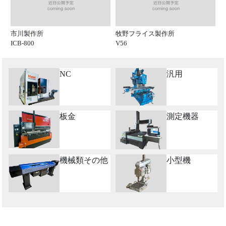
市川製作所
牧野フライス製作所
ICB-800
V56
NC
汎用
板金
測定機器
機械類その他
小型機