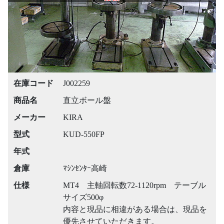
在庫コード
J002259
商品名
直立ボール盤
メーカー
KIRA
型式
KUD-550FP
年式
倉庫
ﾏｼﾝｾﾝﾀｰ高崎
仕様
MT4 主軸回転数72-1120rpm テーブル
サイズ500φ
内容と現品に相違がある場合は、現品を
優先させていただきます。