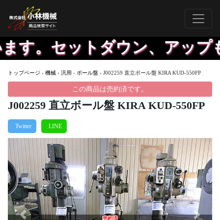
ます。セットダウン、アップも
トップページ
›
機械
›
汎用
›
ボール盤
›
J002259 直立ボール盤 KIRA KUD-550FP
この商品は売約済です。
J002259 直立ボール盤 KIRA KUD-550FP
Previous
Next
売約済