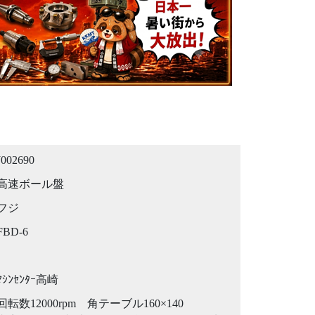
J002690
高速ボール盤
フジ
FBD-6
ﾏｼﾝｾﾝﾀｰ高崎
回転数12000rpm 角テーブル160×140