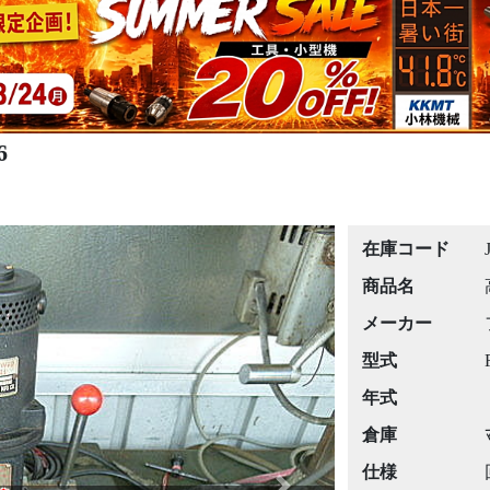
6
在庫コード
商品名
メーカー
型式
年式
倉庫
仕様