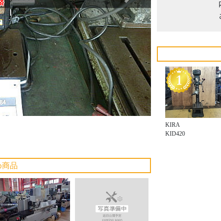
Next
済
KIRA
KID420
め商品