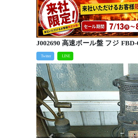
J002690 高速ボール盤 フジ FBD-