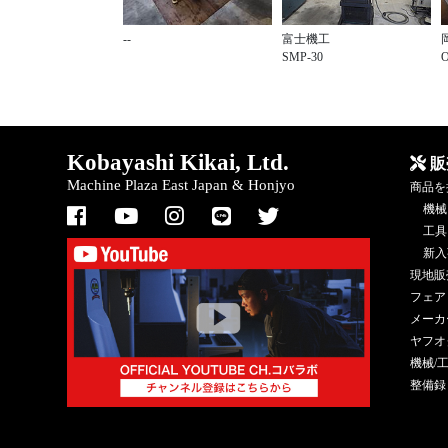
--
富士機工
SMP-30
Kobayashi Kikai, Ltd.
販
Machine Plaza East Japan & Honjyo
商品を
機械
工具
新入
現地販
フェア
メーカ
ヤフオ
機械/
整備録