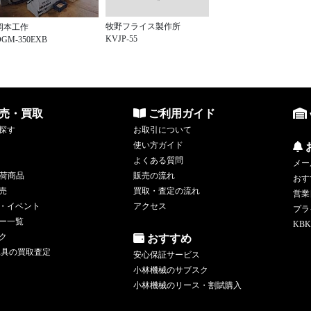
牧野フライス製作所
岡本工作
KVJP-55
OGM-350EXB
売・買取
ご利用ガイド
探す
お取引について
使い方ガイド
よくある質問
メー
荷商品
販売の流れ
おす
売
買取・査定の流れ
営業
・イベント
アクセス
プラ
ー一覧
KBK
ク
おすすめ
工具の買取査定
安心保証サービス
小林機械のサブスク
小林機械のリース・割賦購入