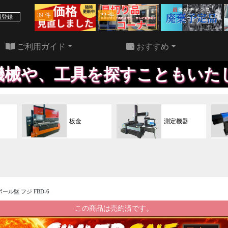
39 件
22 件
員登録
ご利用ガイド
おすすめ
を探すこともいたします。欲し
板金
測定機器
速ボール盤 フジ FBD-6
この商品は売約済です。