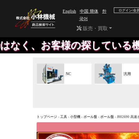
ログイン/会
English
中国 簡体
한
국어
販売・買取
客様の探している機械や、工具
NC
汎用
トップページ
›
工具
›
小型機
›
ボール盤
›
ボール盤
›
J002690 高