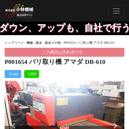
ダウン、アップも、自社で行うた
トップページ
›
機械
›
板金
›
板金その他
›
P001654 バリ取り機 アマダ DB-610
この商品は売約済です。
P001654 バリ取り機 アマダ DB-610
Previous
Next
売約済