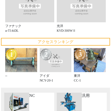
ファナック
光洋
α-T14iDL
KVD-300WⅡ
アクセスランキング
アイダ
--
東洋
NCY-20-1
CC-1
NC
汎用