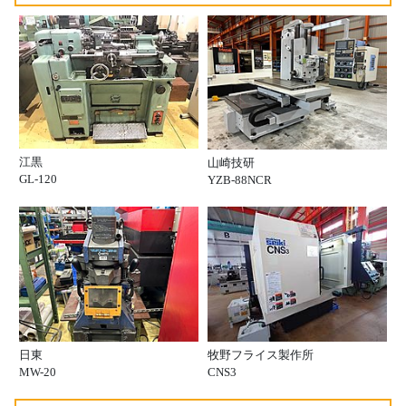
江黒
山崎技研
GL-120
YZB-88NCR
日東
牧野フライス製作所
MW-20
CNS3