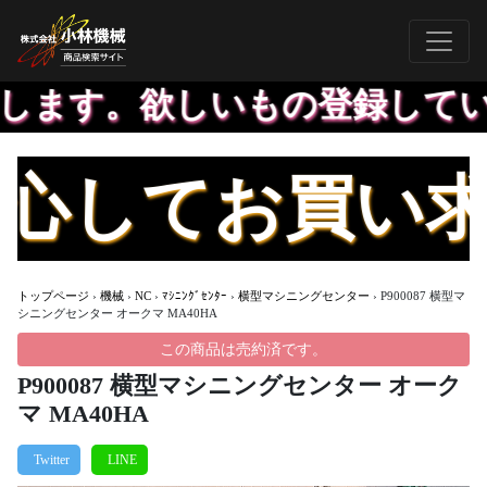
ます。欲しいもの登録していた
してお買い求め
トップページ
›
機械
›
NC
›
ﾏｼﾆﾝｸﾞｾﾝﾀｰ
›
横型マシニングセンター
›
P900087 横型マ
シニングセンター オークマ MA40HA
この商品は売約済です。
P900087 横型マシニングセンター オーク
マ MA40HA