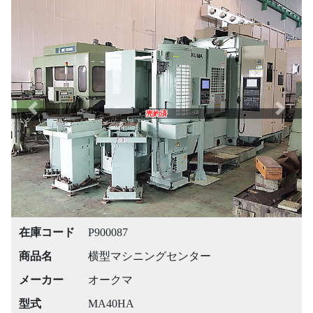
Previous
Next
売約済
在庫コード
P900087
商品名
横型マシニングセンター
メーカー
オークマ
型式
MA40HA