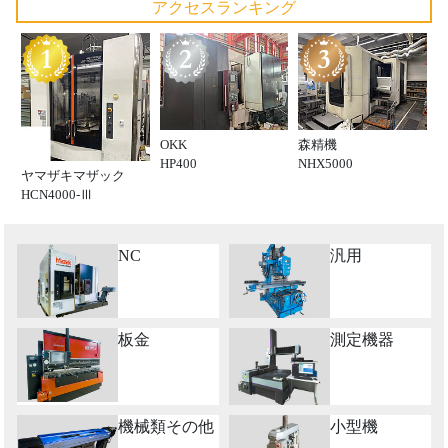
アクセスランキング
OKK
森精機
HP400
NHX5000
ヤマザキマザック
HCN4000-Ⅲ
NC
汎用
板金
測定機器
機械類その他
小型機