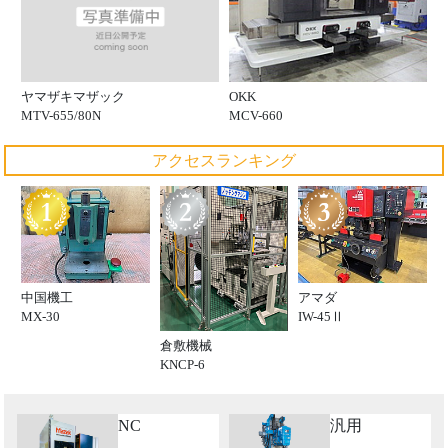
ヤマザキマザック
OKK
MTV-655/80N
MCV-660
アクセスランキング
中国機工
アマダ
MX-30
IW-45Ⅱ
倉敷機械
KNCP-6
NC
汎用