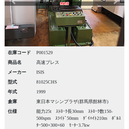
Previous
Next
売約済
在庫コード
P001529
商品名
高速プレス
メーカー
ISIS
型式
81025CHS
年式
1999
倉庫
東日本マシンプラザ(群馬県館林市)
仕様
能力25t ｽﾄﾛｰｸ長30mm ｽﾄﾛｰｸ数150-
500spm ｽﾗｲﾄﾞ50mm ﾀﾞｲﾊｲﾄ210m ﾎﾞﾙｽ
ﾀｰ500×300×60 ﾓｰﾀｰ3.7kw