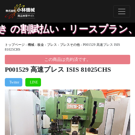
き の割賦払い・リースプラン、
トップページ
›
機械
›
板金
›
プレス
›
プレスその他
›
P001529 高速プレス ISIS
81025CHS
この商品は売約済です。
P001529 高速プレス ISIS 81025CHS