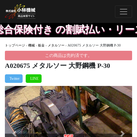
合保険付き の割賦払い・リー
トップページ
›
機械
›
板金
›
メタルソー
›
A020675 メタルソー 大野鋼機 P-30
この商品は売約済です。
A020675 メタルソー 大野鋼機 P-30
Previous
Next
売約済