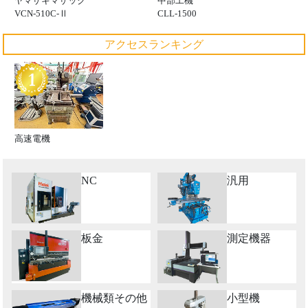
ヤマザキマザック
中部工機
VCN-510C-Ⅱ
CLL-1500
アクセスランキング
高速電機
NC
汎用
板金
測定機器
機械類その他
小型機