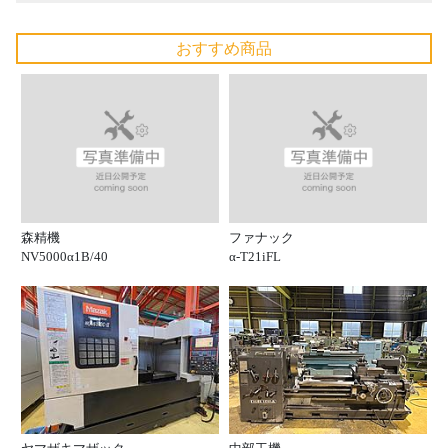
おすすめ商品
森精機
ファナック
NV5000α1B/40
α-T21iFL