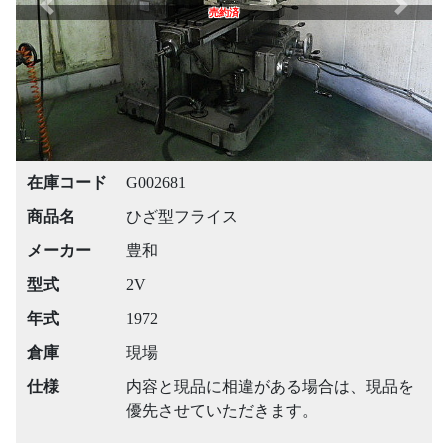
Previous
Next
売約済
在庫コード
G002681
商品名
ひざ型フライス
メーカー
豊和
型式
2V
年式
1972
倉庫
現場
仕様
内容と現品に相違がある場合は、現品を
優先させていただきます。