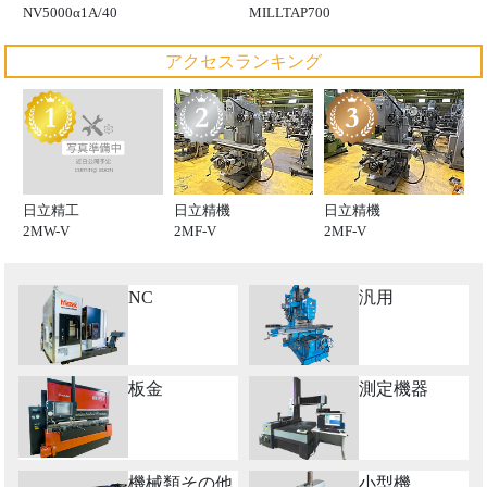
NV5000α1A/40
MILLTAP700
アクセスランキング
日立精工
日立精機
日立精機
2MW-V
2MF-V
2MF-V
NC
汎用
板金
測定機器
機械類その他
小型機