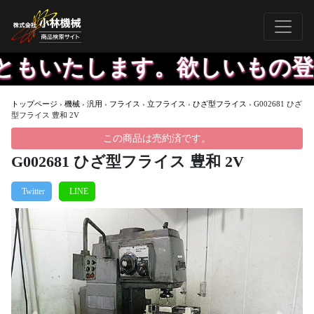
いたします。欲しいもの登録し
トップページ
›
機械
›
汎用
›
フライス
›
立フライス
›
ひざ型フライス
›
G002681 ひざ
型フライス 豊和 2V
この商品は売約済です。
G002681 ひざ型フライス 豊和 2V