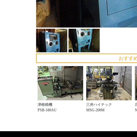
おすす
津根精機
三井ハイテック
PSB-180AU
MSG-200M
N