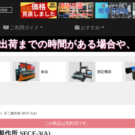
39 件
22 件
員登録
ご利用ガイド
おすすめ
間がある場合や、価格が合えば
板金
測定機器
 不二製作所 SFCF-3(A)
この商品は売約済です。
所 SFCF-3(A)