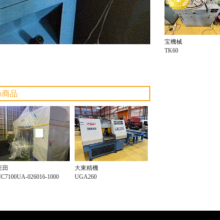
宝機械
TK60
め商品
庄田
大東精機
C7100UA-026016-1000
UGA260