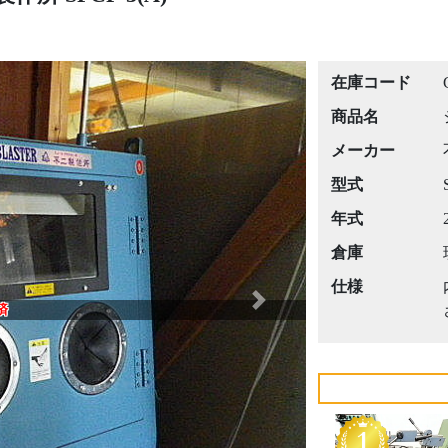
在庫コード
商品名
メーカー
型式
年式
倉庫
仕様
Next
済