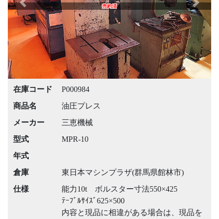
Previous
Next
売約済
在庫コード
P000984
商品名
油圧プレス
メーカー
三恵機械
型式
MPR-10
年式
倉庫
東日本マシンプラザ(群馬県館林市)
仕様
能力10t ボルスター寸法550×425
ﾃｰﾌﾞﾙｻｲｽﾞ625×500
内容と現品に相違がある場合は、現品を