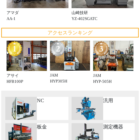
アマダ
山崎技研
AA-1
YZ-402SGATC
アクセスランキング
JAM
アサイ
JAM
HYP305H
HFB100P
HYP-505H
NC
汎用
板金
測定機器