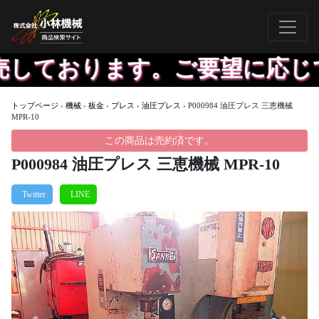
しております。ご要望に応じて
トップページ
›
機械
›
板金
›
プレス
›
油圧プレス
›
P000984 油圧プレス 三恵機械
MPR-10
この商品は売約済です。
P000984 油圧プレス 三恵機械 MPR-10