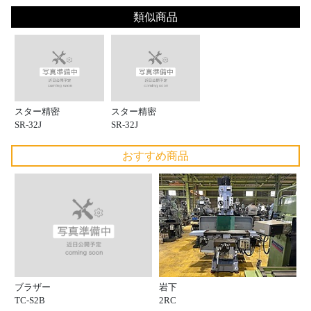
類似商品
スター精密
スター精密
SR-32J
SR-32J
おすすめ商品
ブラザー
岩下
TC-S2B
2RC