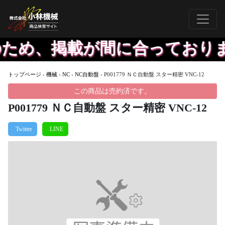
ため、掲載が間に合っておりま
トップページ
›
機械
›
NC
›
NC自動盤
›
P001779 ＮＣ自動盤 スター精密 VNC-12
この商品は売約済です。
P001779 ＮＣ自動盤 スター精密 VNC-12