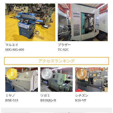
マルエイ
ブラザー
MIG-MG-400
TC-S2C
アクセスランキング
ミヤノ
ツガミ
シチズン
BNE-51S
BS18(K)-Ⅲ
K16-VP