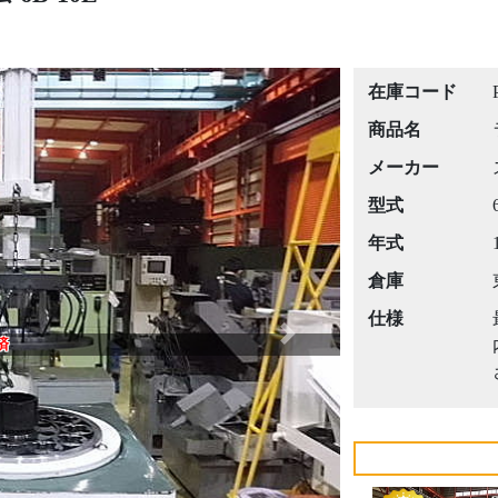
在庫コード
商品名
メーカー
型式
年式
倉庫
仕様
Next
済