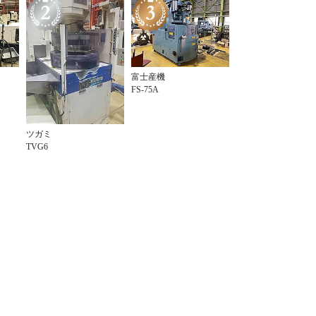
富士産機
FS-75A
ツガミ
TVG6