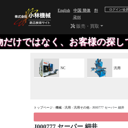
ログイン/会
English
中国 簡体
한
국어
販売・買取
ではなく、お客様の探している
NC
汎用
トップページ
›
機械
›
汎用
›
汎用その他
›
J000777 セーパー 細井
J000777 セーパー 細井