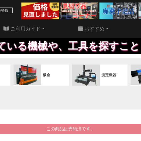
39 件
22 件
員登録
ご利用ガイド
おすすめ
機械や、工具を探すこともいた
板金
測定機器
この商品は売約済です。