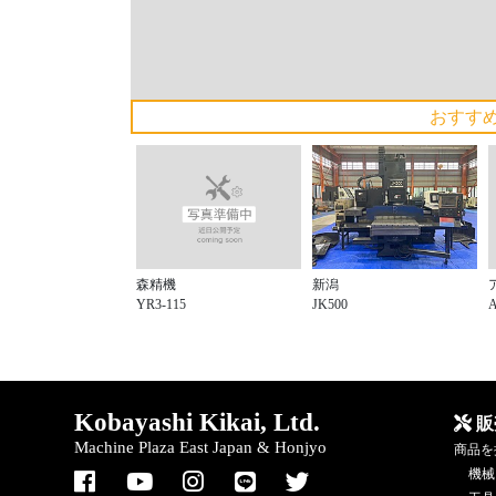
おすす
森精機
新潟
YR3-115
A
JK500
Kobayashi Kikai, Ltd.
販
Machine Plaza East Japan & Honjyo
商品を
機械