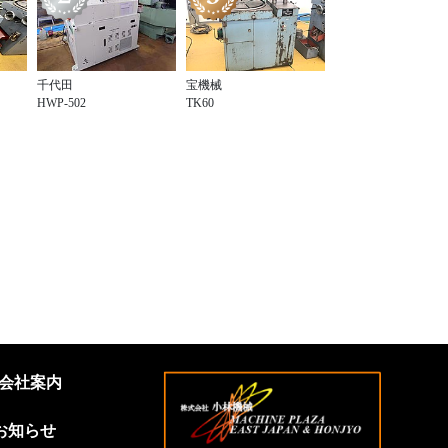
千代田
宝機械
HWP-502
TK60
会社案内
お知らせ