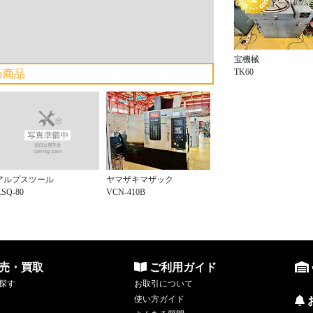
宝機械
TK60
め商品
アルプスツール
ヤマザキマザック
SQ-80
VCN-410B
売・買取
ご利用ガイド
探す
お取引について
使い方ガイド