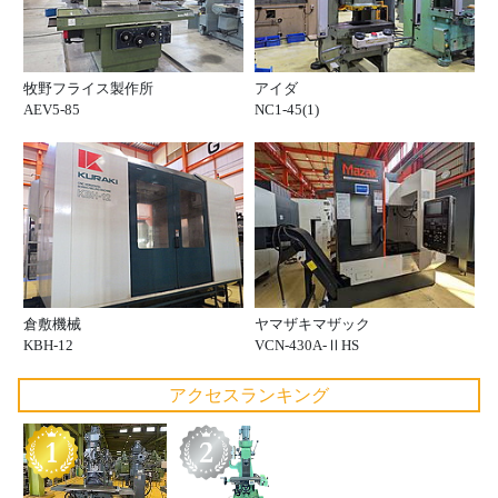
牧野フライス製作所
アイダ
AEV5-85
NC1-45(1)
倉敷機械
ヤマザキマザック
KBH-12
VCN-430A-ⅡHS
アクセスランキング