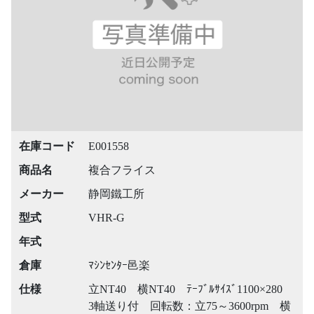
在庫コード
E001558
商品名
複合フライス
メーカー
静岡鐵工所
型式
VHR-G
年式
倉庫
ﾏｼﾝｾﾝﾀｰ邑楽
仕様
立NT40 横NT40 ﾃｰﾌﾞﾙｻｲｽﾞ1100×280
3軸送り付 回転数：立75～3600rpm 横