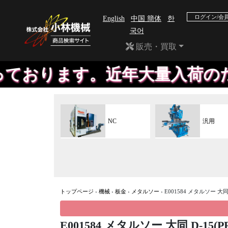
ログイン/会
English
中国 簡体
한
국어
販売・買取
ます。近年大量入荷のため、掲
NC
汎用
トップページ
›
機械
›
板金
›
メタルソー
›
E001584 メタルソー 大同 
E001584 メタルソー 大同 D-15(P