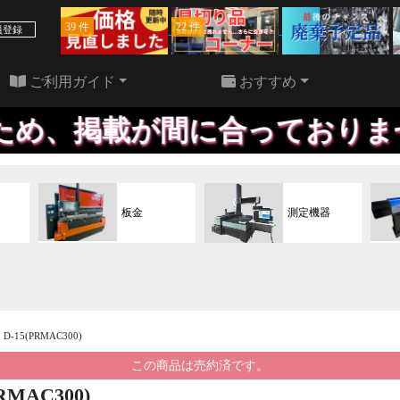
39 件
22 件
員登録
ご利用ガイド
おすすめ
載が間に合っておりません、お
板金
測定機器
D-15(PRMAC300)
この商品は売約済です。
RMAC300)