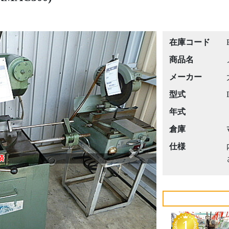
在庫コード
商品名
メーカー
型式
年式
倉庫
仕様
Next
済