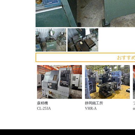
おすす
森精機
静岡鐵工所
CL-253A
VHR-A
α