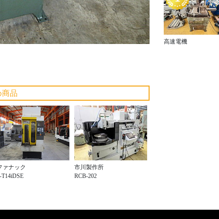
高速電機
め商品
ファナック
市川製作所
-T14iDSE
RCB-202