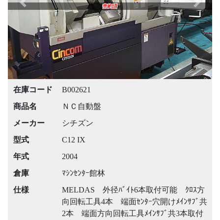
Previous
Next
売約済
在庫コード
B002621
商品名
ＮＣ自動盤
メーカー
シチズン
型式
C12 IX
年式
2004
倉庫
ﾏｼﾝｾﾝﾀｰ館林
仕様
MELDAS 外径ﾊﾞｲﾄ6本取付可能 ｸﾛｽ方
向回転工具4本 端面ｾﾝﾀｰ穴開けﾒｲﾝｻﾌﾞ共
2本 端面方向回転工具ﾒｲﾝｻﾌﾞ共3本取付