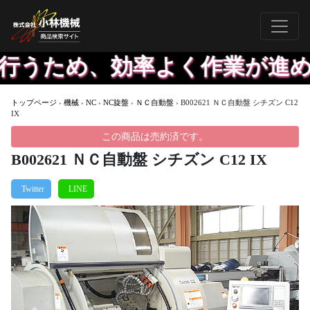
うため、効率よく作業が進める
トップページ
›
機械
›
NC
›
NC旋盤
›
ＮＣ自動盤
›
B002621 ＮＣ自動盤 シチズン C12
IX
この商品は売約済です。
B002621 ＮＣ自動盤 シチズン C12 IX