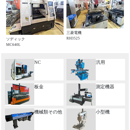
三菱電機
RH3525
ソディック
MC640L
NC
汎用
板金
測定機器
機械類その他
小型機