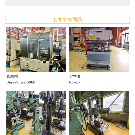
おすすめ商品
森精機
アマダ
DuraVertical5060
RG-25