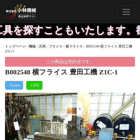
具を探すこともいたします。欲
トップページ
›
機械
›
汎用
›
フライス
›
横フライス
›
B002548 横フライス 豊田工機
Z1C-1
この商品は売約済です。
B002548 横フライス 豊田工機 Z1C-1