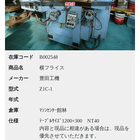
Previous
Next
売約済
在庫コード
B002548
商品名
横フライス
メーカー
豊田工機
型式
Z1C-1
年式
倉庫
ﾏｼﾝｾﾝﾀｰ館林
仕様
ﾃｰﾌﾞﾙｻｲｽﾞ1200×300 NT40
内容と現品に相違がある場合は、現品を
優先させていただきます。