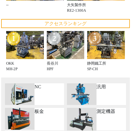
大矢製作所
--
RE2-1300A
アクセスランキング
OKK
長谷川
静岡鐵工所
MH-2P
HPF
SP-CH
NC
汎用
板金
測定機器