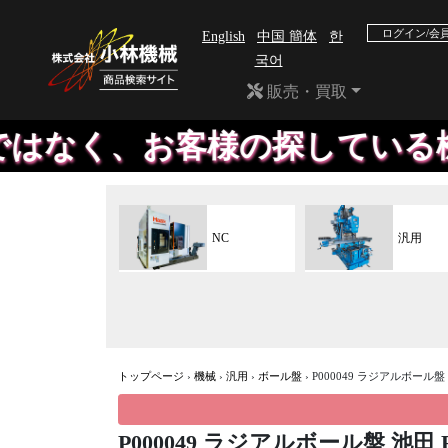
ログイン/会
English
中国 簡体
한
국어
販売・買取
、お客様の探している機械や、
NC
汎用
トップページ
›
機械
›
汎用
›
ボール盤
›
P000049 ラジアルボール盤 
P000049 ラジアルボール盤 池田 R