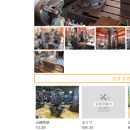
おすす
ダイワ
山崎技研
DM-5H
YZ-8N
R