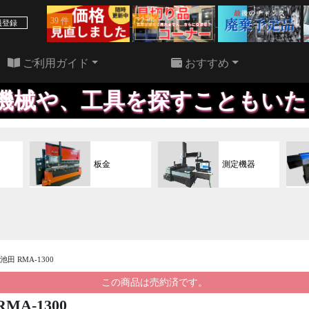
39 件
22 件
員登録
ご利用ガイド
おすすめ
工具を探すこともいたします。
板金
測定機器
池田 RMA-1300
この商品は売約済です。
MA-1300