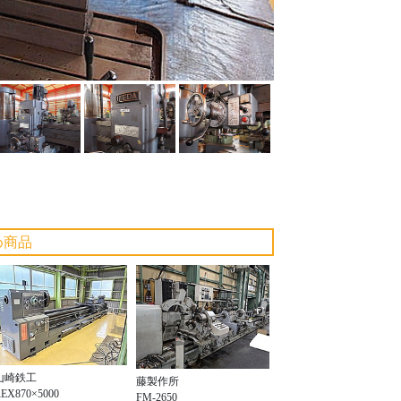
め商品
山崎鉄工
藤製作所
EX870×5000
FM-2650