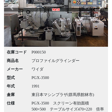
Previous
Next
売約済
在庫コード
P000150
商品名
プロファイルグラインダー
メーカー
ワイダ
型式
PGX-3500
年式
1991
倉庫
東日本マシンプラザ(群馬県館林市)
仕様
PGX-3500 スクリーン有効面積
500×500 テーブルサイズ470×220 倍率