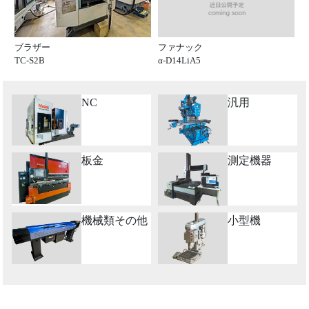
ファナック
ブラザー
α-D14LiA5
TC-S2B
NC
汎用
板金
測定機器
機械類その他
小型機