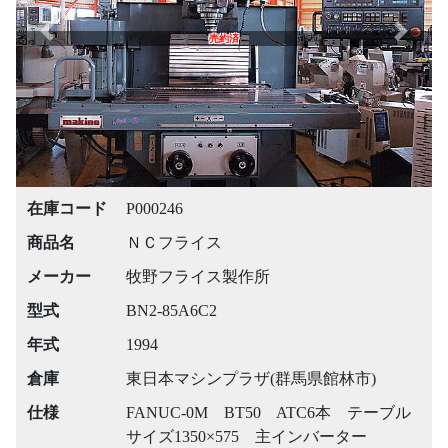
Previous
Next
売約済
在庫コード
P000246
商品名
ＮＣフライス
メーカー
牧野フライス製作所
型式
BN2-85A6C2
年式
1994
倉庫
東日本マシンプラザ(群馬県館林市)
仕様
FANUC-0M BT50 ATC6本 テーブル
サイズ1350×575 主インバーター