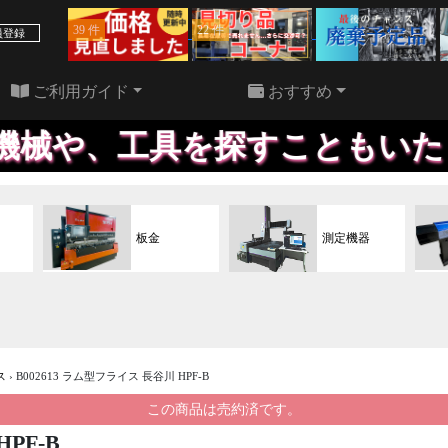
39 件
22 件
員登録
ご利用ガイド
おすすめ
工具を探すこともいたします。
板金
測定機器
ス
›
B002613 ラム型フライス 長谷川 HPF-B
この商品は売約済です。
PF-B