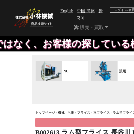
ログイン/会
English
中国 簡体
한
국어
販売・買取
、お客様の探している機械や、
NC
汎用
トップページ
›
機械
›
汎用
›
フライス
›
立フライス
›
ラム型フライ
B002613 ラム型フライス 長谷川 H