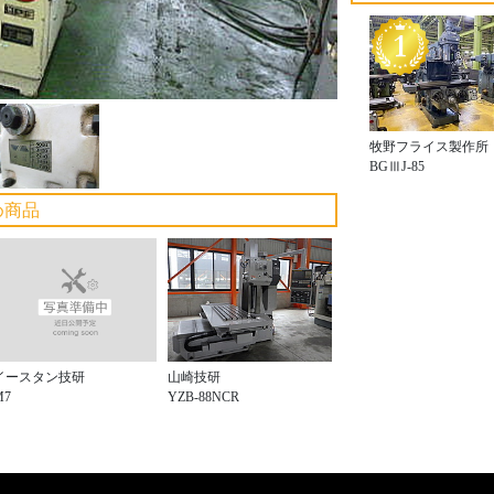
牧野フライス製作所
BGⅢJ-85
め商品
イースタン技研
山崎技研
M7
YZB-88NCR