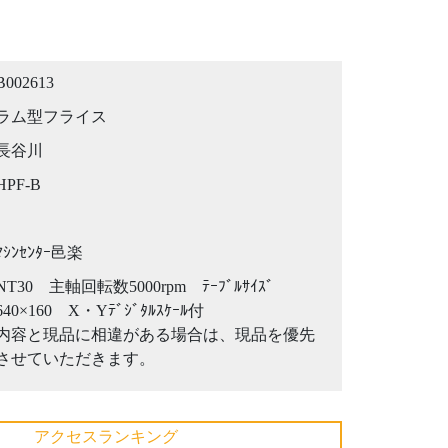
B002613
ラム型フライス
長谷川
HPF-B
ﾏｼﾝｾﾝﾀｰ邑楽
NT30 主軸回転数5000rpm ﾃｰﾌﾞﾙｻｲｽﾞ
640×160 X・Yﾃﾞｼﾞﾀﾙｽｹｰﾙ付
内容と現品に相違がある場合は、現品を優先
させていただきます。
アクセスランキング