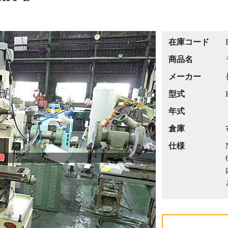
在庫コード
商品名
メーカー
型式
年式
倉庫
仕様
Next
済