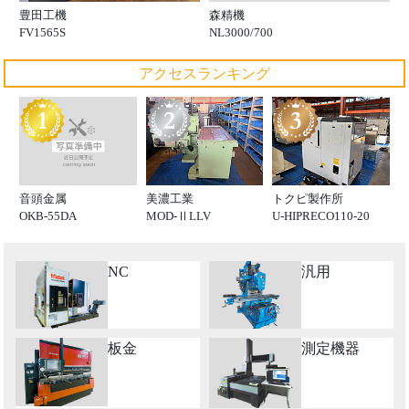
森精機
豊田工機
NL3000/700
FV1565S
アクセスランキング
音頭金属
美濃工業
トクピ製作所
OKB-55DA
MOD-ⅡLLV
U-HIPRECO110-20
NC
汎用
板金
測定機器