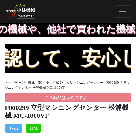
機械や、他社で買われた機械で
して、安心して
トップページ
›
機械
›
NC
›
ﾏｼﾆﾝｸﾞｾﾝﾀｰ
›
立型マシニングセンター
›
P000299 立型マ
シニングセンター 松浦機械 MC-1000VF
この商品は売約済です。
P000299 立型マシニングセンター 松浦機
械 MC-1000VF