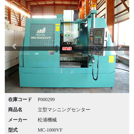
Previous
Next
売約済
在庫コード
P000299
商品名
立型マシニングセンター
メーカー
松浦機械
型式
MC-1000VF