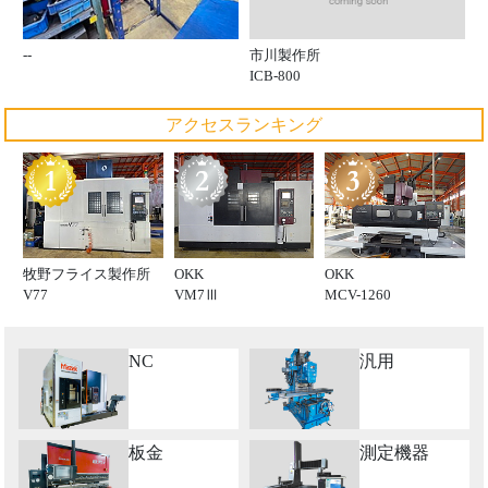
市川製作所
--
ICB-800
アクセスランキング
牧野フライス製作所
OKK
OKK
V77
VM7Ⅲ
MCV-1260
NC
汎用
板金
測定機器