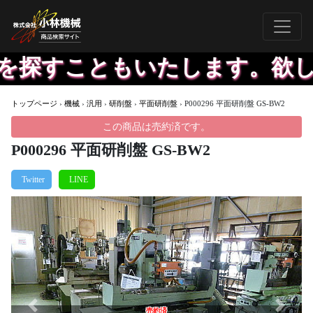
探すこともいたします。欲しい
トップページ
›
機械
›
汎用
›
研削盤
›
平面研削盤
›
P000296 平面研削盤 GS-BW2
この商品は売約済です。
P000296 平面研削盤 GS-BW2
Previous
Next
売約済