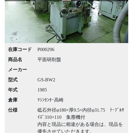
在庫コード
P000296
商品名
平面研削盤
メーカー
型式
GS-BW2
年式
1985
倉庫
ﾏｼﾝｾﾝﾀｰ高崎
仕様
砥石外径φ180×厚9.5×内径φ31.75 ﾃｰﾌﾞﾙｻ
ｲｽﾞ310×110 集塵機付
内容と現品に相違がある場合は、現品を
優先させていただきます。