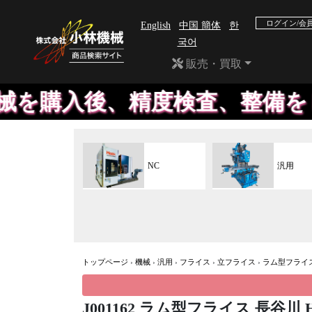
ログイン/会
English
中国 簡体
한
국어
販売・買取
入後、精度検査、整備をして販
NC
汎用
トップページ
›
機械
›
汎用
›
フライス
›
立フライス
›
ラム型フライ
J001162 ラム型フライス 長谷川 H