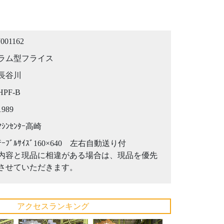
J001162
ラム型フライス
長谷川
HPF-B
1989
ﾏｼﾝｾﾝﾀｰ高崎
ﾃｰﾌﾞﾙｻｲｽﾞ160×640 左右自動送り付
内容と現品に相違がある場合は、現品を優先
させていただきます。
アクセスランキング