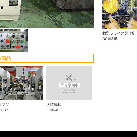
牧野フライス製作所
BGⅢJ-85
め商品
大隈豊和
コマツ
FMR-40
1F45