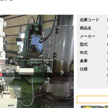
在庫コード
商品名
メーカー
型式
年式
倉庫
仕様
Next
済