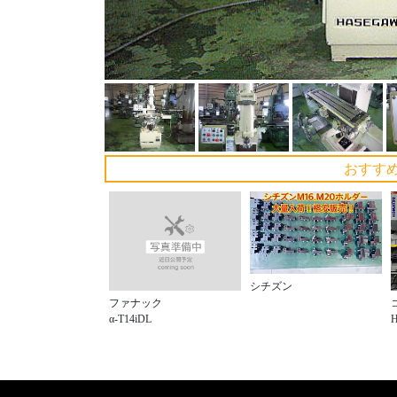
おすす
シチズン
ファナック
α-T14iDL
H