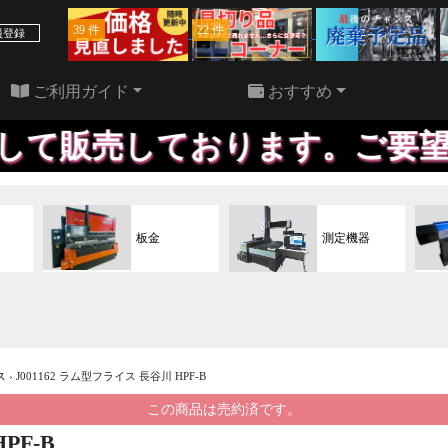
39 件
22 件
員登録
ご利用ガイド
おすすめ
売しております。ご要望に応じて
板金
測定機器
ス
›
J001162 ラム型フライス 長谷川 HPF-B
この商品は売約済です。
PF-B