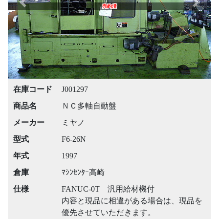
Previous
Next
売約済
在庫コード
J001297
商品名
ＮＣ多軸自動盤
メーカー
ミヤノ
型式
F6-26N
年式
1997
倉庫
ﾏｼﾝｾﾝﾀｰ高崎
仕様
FANUC-0T 汎用給材機付
内容と現品に相違がある場合は、現品を
優先させていただきます。