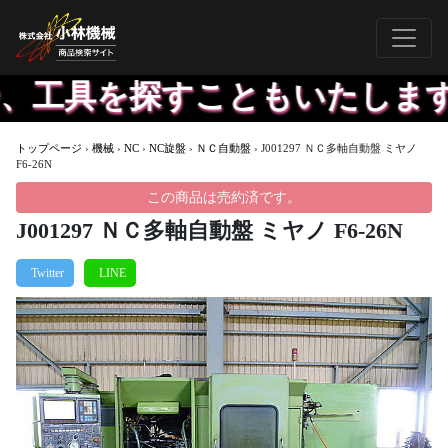
、工具を探すこともいたします
トップページ
›
機械
›
NC
›
NC旋盤
›
ＮＣ自動盤
›
J001297 ＮＣ多軸自動盤 ミヤノ
F6-26N
この商品は売約済です。
J001297 ＮＣ多軸自動盤 ミヤノ F6-26N