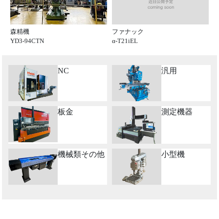
ファナック
森精機
α-T21iEL
YD3-94CTN
NC
汎用
板金
測定機器
機械類その他
小型機