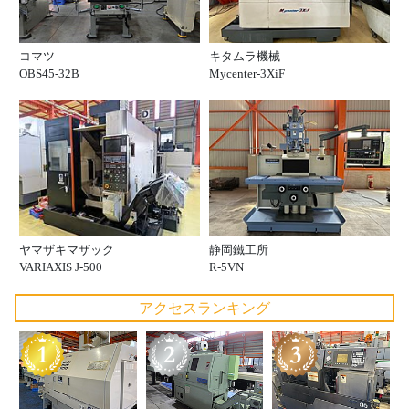
コマツ
キタムラ機械
OBS45-32B
Mycenter-3XiF
ヤマザキマザック
静岡鐵工所
VARIAXIS J-500
R-5VN
アクセスランキング