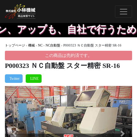
、アップも、自社で行うため、
トップページ
›
機械
›
NC
›
NC自動盤
›
P000323 ＮＣ自動盤 スター精密 SR-16
この商品は売約済です。
P000323 ＮＣ自動盤 スター精密 SR-16
Previous
Next
売約済