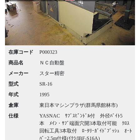
在庫コード
P000323
商品名
ＮＣ自動盤
メーカー
スター精密
型式
SR-16
年式
1995
倉庫
東日本マシンプラザ(群馬県館林市)
仕様
YASNAC ｻﾌﾞｽﾋﾟﾝﾄﾞﾙ付 外径ﾊﾞｲﾄ5
本 ﾒｲﾝ・ｻﾌﾞ端面穴開3本取付可能 ｸﾛｽ
回転工具3本取付 ﾛｰﾀﾘｰｶﾞｲﾄﾞﾌﾞｯｼｭ ｵｰﾄ
ﾊﾞｰ2.5m仕様(ｲｸﾗ/IBF-S16A)