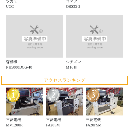
ツガミ
コマツ
UGC
OBS35-2
森精機
シチズン
NH5000DCG/40
M16Ⅲ
アクセスランキング
三菱電機
三菱電機
三菱電機
MV1200R
FA20SM
FA20PSM