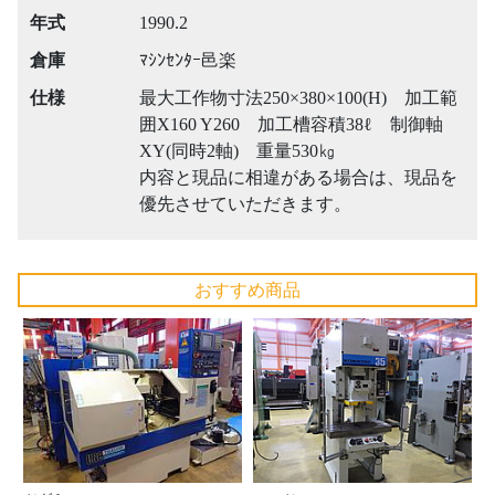
年式
1990.2
倉庫
ﾏｼﾝｾﾝﾀｰ邑楽
仕様
最大工作物寸法250×380×100(H) 加工範
囲X160 Y260 加工槽容積38ℓ 制御軸
XY(同時2軸) 重量530㎏
内容と現品に相違がある場合は、現品を
優先させていただきます。
おすすめ商品