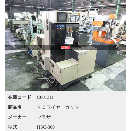
Previous
Next
売約済
在庫コード
C001311
商品名
ＮＣワイヤーカット
メーカー
ブラザー
型式
HSC-300