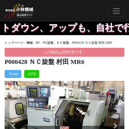
トダウン、アップも、自社で行
トップページ
›
機械
›
NC
›
NC旋盤
›
ＮＣ旋盤
›
P000428 ＮＣ旋盤 村田 MR6
この商品は売約済です。
P000428 ＮＣ旋盤 村田 MR6
Previous
Next
売約済