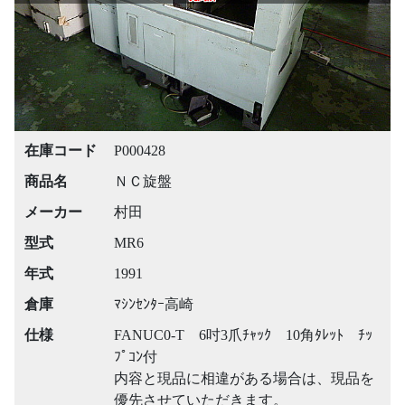
在庫コード
P000428
商品名
ＮＣ旋盤
メーカー
村田
型式
MR6
年式
1991
倉庫
ﾏｼﾝｾﾝﾀｰ高崎
仕様
FANUC0-T 6吋3爪ﾁｬｯｸ 10角ﾀﾚｯﾄ ﾁｯ
ﾌﾟｺﾝ付
内容と現品に相違がある場合は、現品を
優先させていただきます。