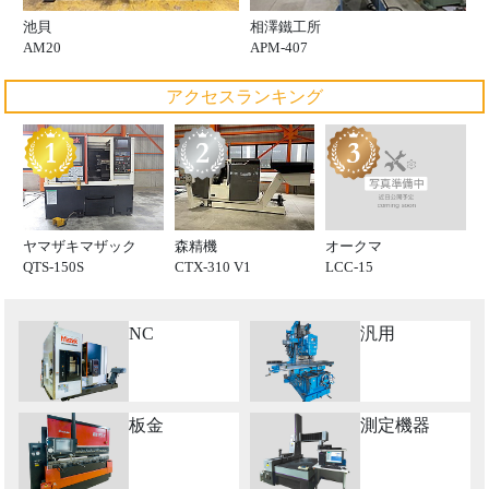
池貝
相澤鐵工所
AM20
APM-407
アクセスランキング
オークマ
ヤマザキマザック
森精機
LCC-15
QTS-150S
CTX-310 V1
NC
汎用
板金
測定機器