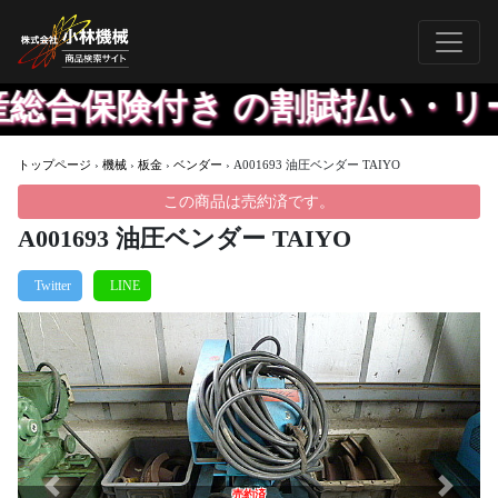
総合保険付き の割賦払い・リ
トップページ
›
機械
›
板金
›
ベンダー
›
A001693 油圧ベンダー TAIYO
この商品は売約済です。
A001693 油圧ベンダー TAIYO
Previous
Next
売約済