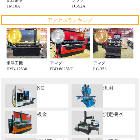
ブラザー
BBS金明
TC-S2A
TM10A
アクセスランキング
東洋工機
アマダ
アマダ
HYB-17530
FBD-8025NT
RG-35S
NC
汎用
板金
測定機器