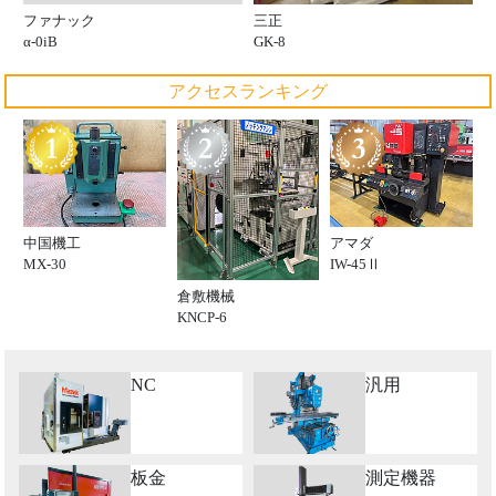
ファナック
三正
α-0iB
GK-8
アクセスランキング
中国機工
アマダ
MX-30
IW-45Ⅱ
倉敷機械
KNCP-6
NC
汎用
板金
測定機器