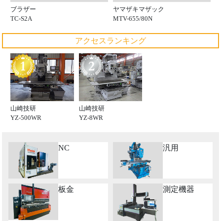
ブラザー
ヤマザキマザック
TC-S2A
MTV-655/80N
アクセスランキング
山崎技研
山崎技研
YZ-500WR
YZ-8WR
NC
汎用
板金
測定機器