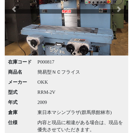
Previous
Next
売約済
在庫コード
P000817
商品名
簡易型ＮＣフライス
メーカー
OKK
型式
RRM-2V
年式
2009
倉庫
東日本マシンプラザ(群馬県館林市)
仕様
内容と現品に相違がある場合は、現品を
優先させていただきます。