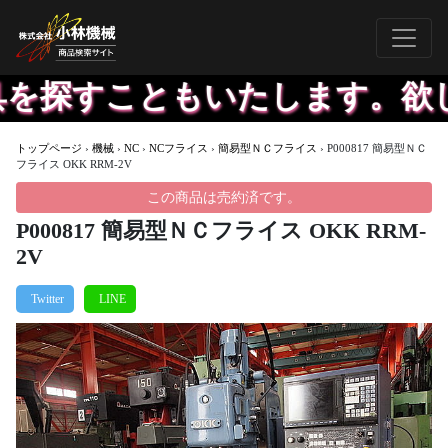
を探すこともいたします。欲し
トップページ
›
機械
›
NC
›
NCフライス
›
簡易型ＮＣフライス
›
P000817 簡易型ＮＣ
フライス OKK RRM-2V
この商品は売約済です。
P000817 簡易型ＮＣフライス OKK RRM-
2V