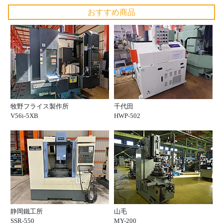
おすすめ商品
牧野フライス製作所
千代田
V56i-5XB
HWP-502
静岡鐵工所
山毛
SSR-550
MY-200