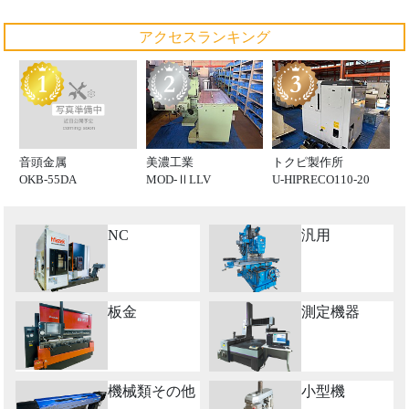
アクセスランキング
音頭金属
美濃工業
トクピ製作所
OKB-55DA
MOD-ⅡLLV
U-HIPRECO110-20
NC
汎用
板金
測定機器
機械類その他
小型機