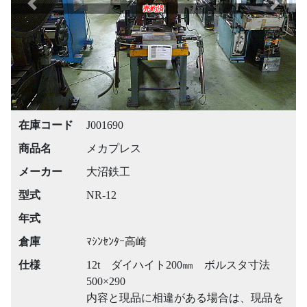
Previous
Next
売約済
在庫コード
J001690
商品名
メカプレス
メーカー
大沼鉄工
型式
NR-12
年式
倉庫
ﾏｼﾝｾﾝﾀｰ高崎
仕様
12t ダイハイト200㎜ ボルスタ寸法
500×290
内容と現品に相違がある場合は、現品を