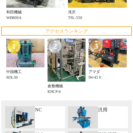
和田機械
滝沢
WH800A
TSL-550
アクセスランキング
中国機工
アマダ
MX-30
IW-45Ⅱ
倉敷機械
KNCP-6
NC
汎用