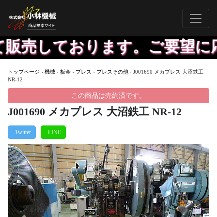
販売しております。ご要望に応
トップページ
›
機械
›
板金
›
プレス
›
プレスその他
›
J001690 メカプレス 大沼鉄工
NR-12
この商品は売約済です。
J001690 メカプレス 大沼鉄工 NR-12