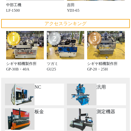
中部工機
吉田
LF-1500
YD3-65
アクセスランキング
シギヤ精機製作所
ツガミ
シギヤ精機製作所
GP-30B・40A
GU25
GP-20・25H
NC
汎用
板金
測定機器