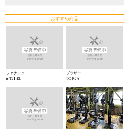
おすすめ商品
ファナック
ブラザー
α-T21iEL
TC-R2A