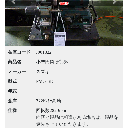
Previous
Next
売約済
在庫コード
J001822
商品名
小型円筒研削盤
メーカー
スズキ
型式
PMG-SE
年式
倉庫
ﾏｼﾝｾﾝﾀｰ高崎
仕様
回転数2820rpm
内容と現品に相違がある場合は、現品を
優先させていただきます。