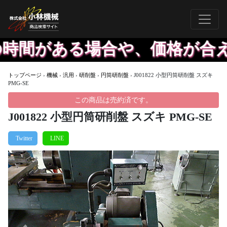
間がある場合や、価格が合えば
トップページ
›
機械
›
汎用
›
研削盤
›
円筒研削盤
›
J001822 小型円筒研削盤 スズキ
PMG-SE
この商品は売約済です。
J001822 小型円筒研削盤 スズキ PMG-SE