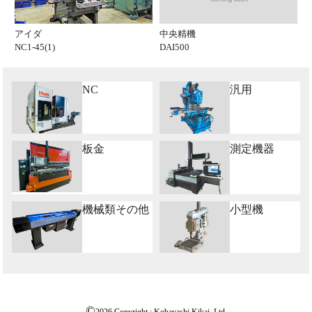
中央精機
アイダ
DAI500
NC1-45(1)
NC
汎用
板金
測定機器
機械類その他
小型機
©
2026 Copyright : Kobayashi Kikai, Ltd.