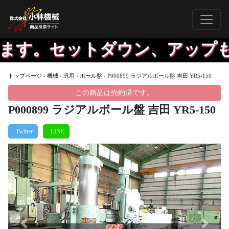
ます。セットダウン、アップも
トップページ
›
機械
›
汎用
›
ボール盤
›
P000899 ラジアルボール盤 吉田 YR5-150
この商品は売約済です。
P000899 ラジアルボール盤 吉田 YR5-150
Previous
Next
売約済