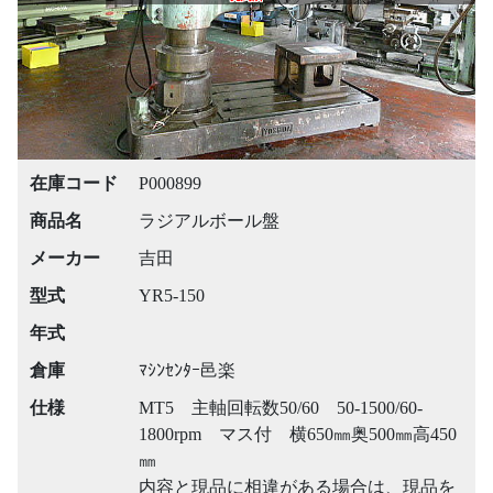
在庫コード
P000899
商品名
ラジアルボール盤
メーカー
吉田
型式
YR5-150
年式
倉庫
ﾏｼﾝｾﾝﾀｰ邑楽
仕様
MT5 主軸回転数50/60 50-1500/60-
1800rpm マス付 横650㎜奥500㎜高450
㎜
内容と現品に相違がある場合は、現品を