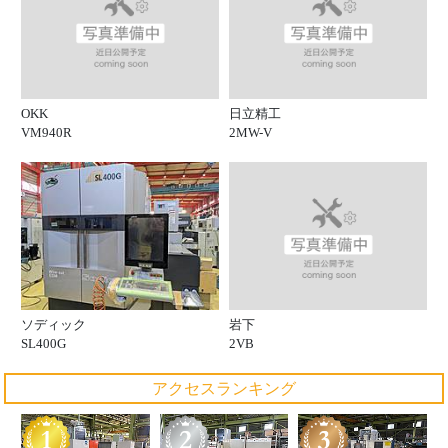
OKK
日立精工
VM940R
2MW-V
岩下
ソディック
2VB
SL400G
アクセスランキング