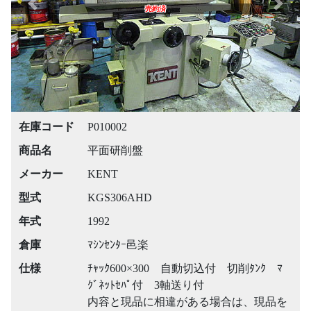
Previous
Next
売約済
在庫コード
P010002
商品名
平面研削盤
メーカー
KENT
型式
KGS306AHD
年式
1992
倉庫
ﾏｼﾝｾﾝﾀｰ邑楽
仕様
ﾁｬｯｸ600×300 自動切込付 切削ﾀﾝｸ ﾏ
ｸﾞﾈｯﾄｾﾊﾟ付 3軸送り付
内容と現品に相違がある場合は、現品を