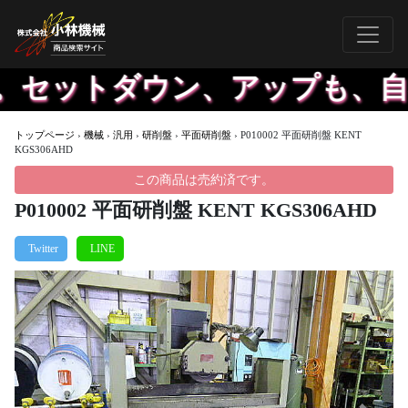
。セットダウン、アップも、自社
トップページ
›
機械
›
汎用
›
研削盤
›
平面研削盤
›
P010002 平面研削盤 KENT
KGS306AHD
この商品は売約済です。
P010002 平面研削盤 KENT KGS306AHD