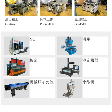
黒田精工
岡本工作
黒田精工
GS-64Z
PSG-84EN
GS-45FLⅡ
NC
汎用
板金
測定機器
機械類その他
小型機