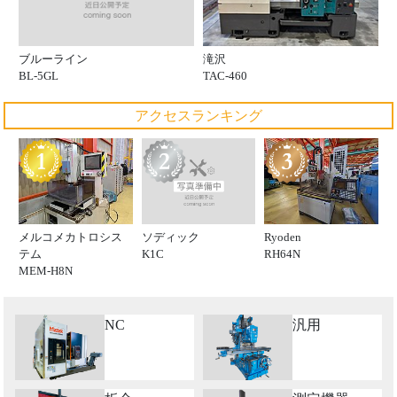
ブルーライン
滝沢
BL-5GL
TAC-460
アクセスランキング
ソディック
メルコメカトロシス
Ryoden
K1C
テム
RH64N
MEM-H8N
NC
汎用