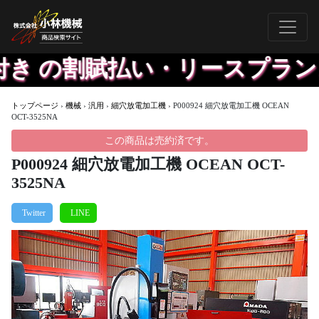
き の割賦払い・リースプラン
トップページ
›
機械
›
汎用
›
細穴放電加工機
›
P000924 細穴放電加工機 OCEAN
OCT-3525NA
この商品は売約済です。
P000924 細穴放電加工機 OCEAN OCT-
3525NA