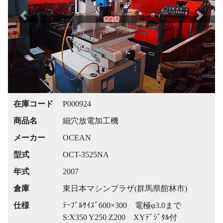
Previous
Next
売約済
在庫コード
P000924
商品名
細穴放電加工機
メーカー
OCEAN
型式
OCT-3525NA
年式
2007
倉庫
東日本マシンプラザ(群馬県館林市)
仕様
ﾃｰﾌﾞﾙｻｲｽﾞ600×300 電極φ3.0まで
S:X350 Y250 Z200 XYﾃﾞｼﾞﾀﾙ付