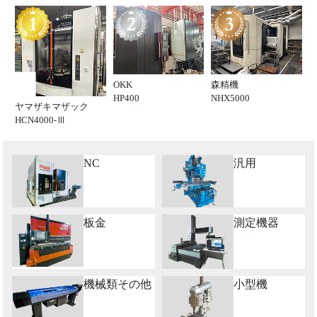
OKK
森精機
HP400
NHX5000
ヤマザキマザック
HCN4000-Ⅲ
NC
汎用
板金
測定機器
機械類その他
小型機