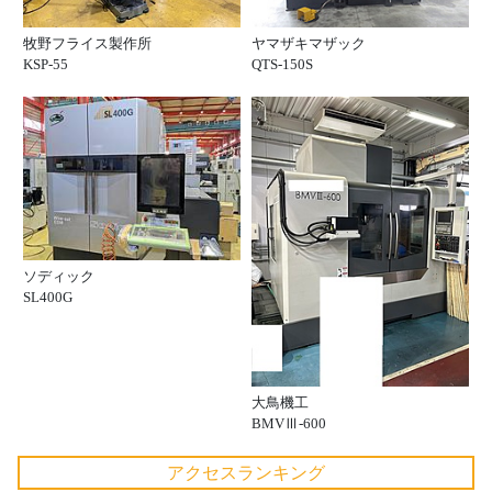
牧野フライス製作所
ヤマザキマザック
KSP-55
QTS-150S
ソディック
SL400G
大鳥機工
BMVⅢ-600
アクセスランキング