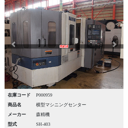
Previous
Next
売約済
在庫コード
P000959
商品名
横型マシニングセンター
メーカー
森精機
型式
SH-403