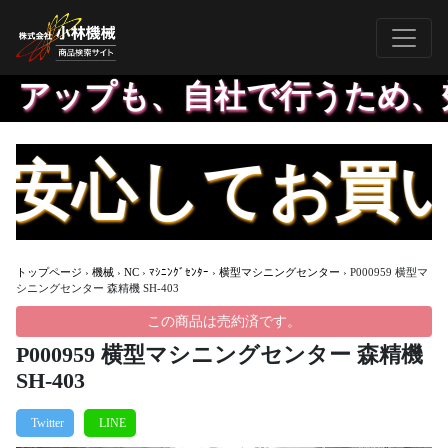
ップも、自社で行うため、効率
心してお買い求
トップページ
›
機械
›
NC
›
ﾏｼﾆﾝｸﾞｾﾝﾀｰ
›
横型マシニングセンター
›
P000959 横型マ
シニングセンター 森精機 SH-403
この商品は売約済です。
P000959 横型マシニングセンター 森精機
SH-403