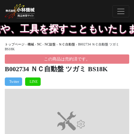
や、工具を探すこともいたしま
トップページ
›
機械
›
NC
›
NC旋盤
›
ＮＣ自動盤
›
B002734 ＮＣ自動盤 ツガミ
BS18K
この商品は売約済です。
B002734 ＮＣ自動盤 ツガミ BS18K