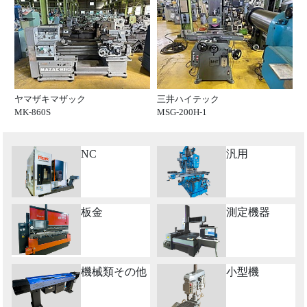
ヤマザキマザック
三井ハイテック
MK-860S
MSG-200H-1
NC
汎用
板金
測定機器
機械類その他
小型機