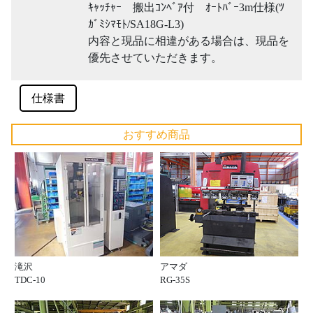
ｷｬｯﾁｬｰ 搬出ｺﾝﾍﾞｱ付 ｵｰﾄﾊﾞｰ3m仕様(ﾂ
ｶﾞﾐｼﾏﾓﾄ/SA18G-L3)
内容と現品に相違がある場合は、現品を
優先させていただきます。
仕様書
おすすめ商品
滝沢
アマダ
TDC-10
RG-35S