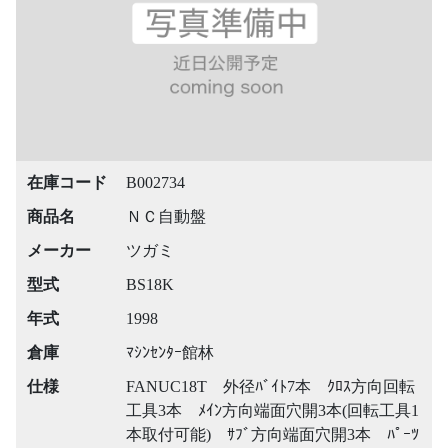
在庫コード
B002734
商品名
ＮＣ自動盤
メーカー
ツガミ
型式
BS18K
年式
1998
倉庫
ﾏｼﾝｾﾝﾀｰ館林
仕様
FANUC18T 外径ﾊﾞｲﾄ7本 ｸﾛｽ方向回転
工具3本 ﾒｲﾝ方向端面穴開3本(回転工具1
本取付可能) ｻﾌﾞ方向端面穴開3本 ﾊﾟｰﾂ