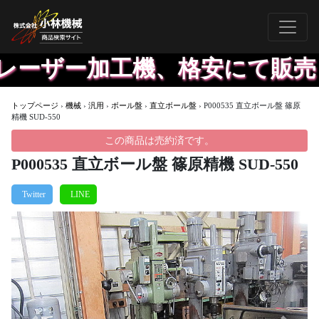
レーザー加工機、格安にて販売し
トップページ
›
機械
›
汎用
›
ボール盤
›
直立ボール盤
›
P000535 直立ボール盤 篠原
精機 SUD-550
この商品は売約済です。
P000535 直立ボール盤 篠原精機 SUD-550