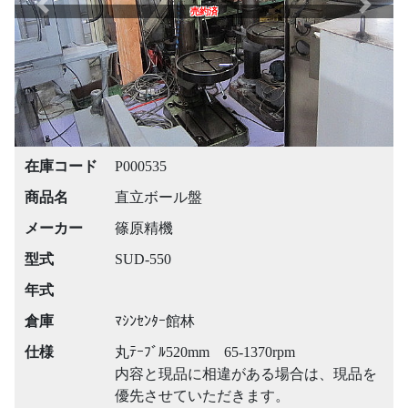
Previous
Next
売約済
在庫コード
P000535
商品名
直立ボール盤
メーカー
篠原精機
型式
SUD-550
年式
倉庫
ﾏｼﾝｾﾝﾀｰ館林
仕様
丸ﾃｰﾌﾞﾙ520mm 65-1370rpm
内容と現品に相違がある場合は、現品を
優先させていただきます。