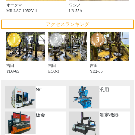
オークマ
ワシノ
MILLAC-1052VⅡ
LR-55A
アクセスランキング
吉田
吉田
吉田
YD3-65
ECO-3
YD2-55
NC
汎用
板金
測定機器