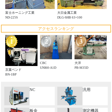
富士ホーニング工業
大日金属工業
ND-225S
DLG-SHB 63×100
アクセスランキング
CBC
大洋
UNI60-A1D
PB-M35D
京葉ベンド
BN-1BP
NC
汎用
板金
測定機器