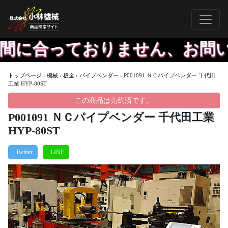
に合っておりません、お問い合
トップページ
›
機械
›
板金
›
パイプベンダー
›
P001091 ＮＣパイプベンダー 千代田
工業 HYP-80ST
この商品は売約済です。
P001091 ＮＣパイプベンダー 千代田工業
HYP-80ST