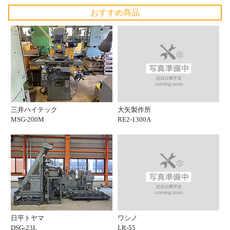
おすすめ商品
大矢製作所
三井ハイテック
RE2-1300A
MSG-200M
ワシノ
日平トヤマ
LR-55
DSG-23L