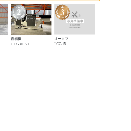
オークマ
森精機
LCC-15
CTX-310 V1