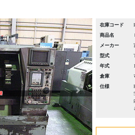
在庫コード
商品名
メーカー
型式
年式
倉庫
仕様
Next
済