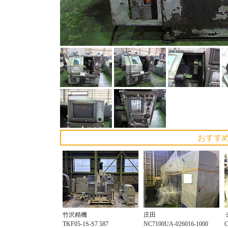
おすす
竹沢精機
庄田
TKF05-1S-S7 587
NC7100UA-026016-1000
C