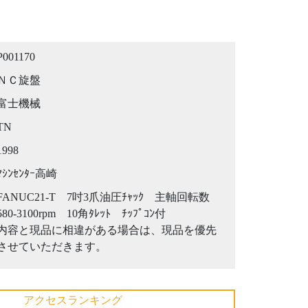
P001170
ＮＣ旋盤
富士機械
TN
1998
ﾏｼﾝｾﾝﾀｰ高崎
FANUC21-T 7吋3爪油圧ﾁｬｯｸ 主軸回転数
580-3100rpm 10角ﾀﾚｯﾄ ﾁｯﾌﾟｺﾝ付
内容と現品に相違がある場合は、現品を優先
させていただきます。
アクセスランキング