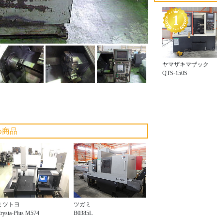
ヤマザキマザック
QTS-150S
め商品
ミツトヨ
ツガミ
rysta-Plus M574
B0385L