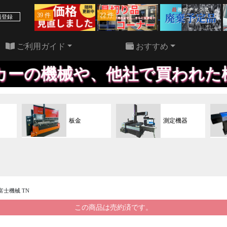
39 件
22 件
員登録
ご利用ガイド
おすすめ
や、他社で買われた機械でも、
板金
測定機器
 富士機械 TN
この商品は売約済です。