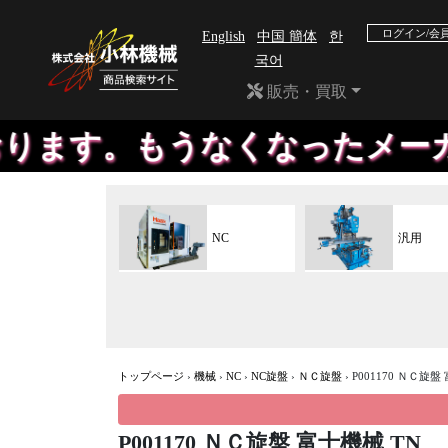
ログイン/会
English
中国 簡体
한
국어
販売・買取
もうなくなったメーカーの機械
NC
汎用
トップページ
›
機械
›
NC
›
NC旋盤
›
ＮＣ旋盤
›
P001170 ＮＣ旋盤
P001170 ＮＣ旋盤 富士機械 TN