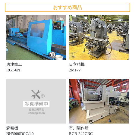
おすすめ商品
唐津鉄工
日立精機
RGT-6N
2MF-V
森精機
市川製作所
NH5000DCG/40
RCB-242CNC