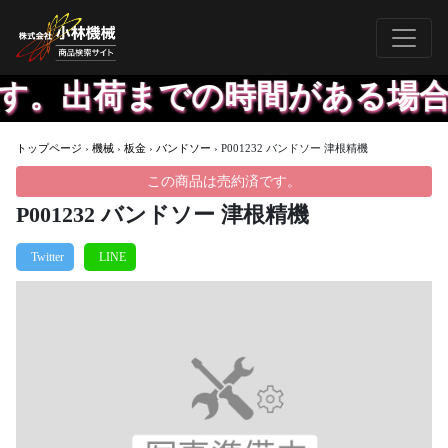
す。出荷までの時間がある場合
トップページ
›
機械
›
板金
›
バンドソー
›
P001232 バンドソー 津根精機
この商品は売約済です。
P001232 バンドソー 津根精機