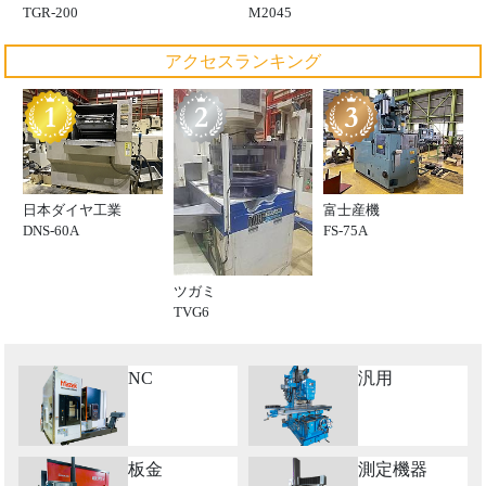
TGR-200
M2045
アクセスランキング
日本ダイヤ工業
富士産機
DNS-60A
FS-75A
ツガミ
TVG6
NC
汎用
板金
測定機器