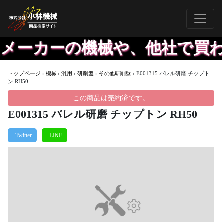
メーカーの機械や、他社で買わ
トップページ
›
機械
›
汎用
›
研削盤
›
その他研削盤
›
E001315 バレル研磨 チップト
ン RH50
この商品は売約済です。
E001315 バレル研磨 チップトン RH50