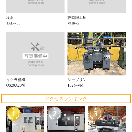
滝沢
静岡鐵工所
TAL-730
VHR-G
イクラ精機
シャブリン
OS20A20Ⅶ
102N-VM
アクセスランキング