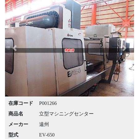
Previous
Next
売約済
在庫コード
P001266
商品名
立型マシニングセンター
メーカー
遠州
型式
EV-650