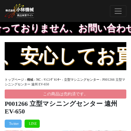
ておりません、お問い合わせい
安心してお買い
トップページ
›
機械
›
NC
›
ﾏｼﾆﾝｸﾞｾﾝﾀｰ
›
立型マシニングセンター
›
P001266 立型マ
シニングセンター 遠州 EV-650
この商品は売約済です。
P001266 立型マシニングセンター 遠州
EV-650