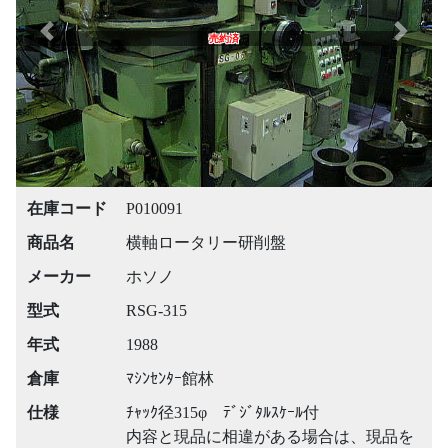
Previous
Next
売約済
在庫コード
P010091
商品名
横軸ロータリー研削盤
メーカー
ホソノ
型式
RSG-315
年式
1988
倉庫
ﾏｼﾝｾﾝﾀｰ館林
仕様
ﾁｬｯｸ径315φ ﾃﾞｼﾞﾀﾙｽｹｰﾙ付
内容と現品に相違がある場合は、現品を