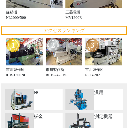
森精機
三菱電機
NL2000/500
MV1200R
アクセスランキング
市川製作所
市川製作所
市川製作所
ICB-1500NC
RCB-242CNC
RCB-202
NC
汎用
板金
測定機器