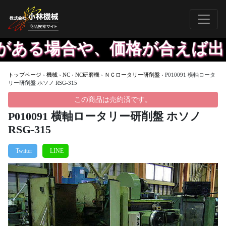
る場合や、価格が合えば出した
トップページ
›
機械
›
NC
›
NC研磨機
›
ＮＣロータリー研削盤
›
P010091 横軸ロータ
リー研削盤 ホソノ RSG-315
この商品は売約済です。
P010091 横軸ロータリー研削盤 ホソノ
RSG-315