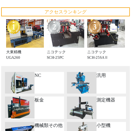
アクセスランキング
大東精機
ニコテック
ニコテック
UGA260
SCH-25PC
SCH-25SAⅡ
NC
汎用
板金
測定機器
機械類その他
小型機