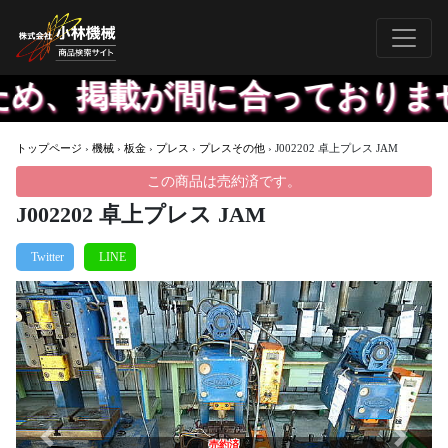
め、掲載が間に合っておりませ
トップページ
›
機械
›
板金
›
プレス
›
プレスその他
›
J002202 卓上プレス JAM
この商品は売約済です。
J002202 卓上プレス JAM
Previous
Next
売約済