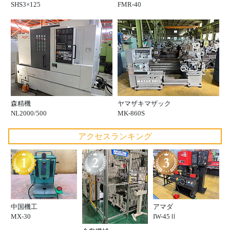
SHS3×125
FMR-40
森精機
ヤマザキマザック
NL2000/500
MK-860S
アクセスランキング
中国機工
アマダ
MX-30
IW-45Ⅱ